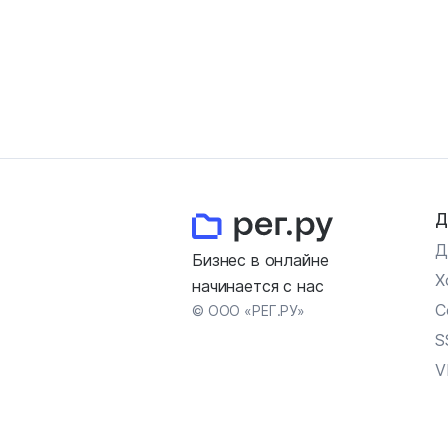
Д
Д
Бизнес в онлайне
Х
начинается с нас
С
© ООО «РЕГ.РУ»
S
V