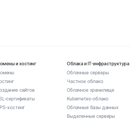
омены и хостинг
Облака и IT-инфраструктура
омены
Облачные серверы
остинг
Частное облако
оздание сайтов
Облачное хранилище
SL-сертификаты
Kubernetes-облако
PS-хостинг
Облачные базы данных
Выделенные серверы