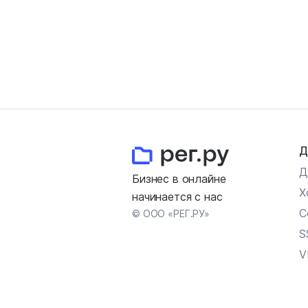
Д
Д
Бизнес в онлайне
Х
начинается с нас
С
© ООО «РЕГ.РУ»
S
V