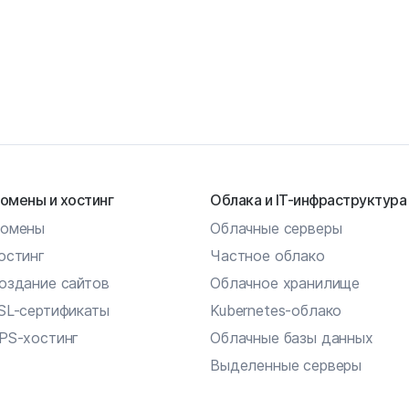
омены и хостинг
Облака и IT-инфраструктура
омены
Облачные серверы
остинг
Частное облако
оздание сайтов
Облачное хранилище
SL-сертификаты
Kubernetes-облако
PS-хостинг
Облачные базы данных
Выделенные серверы